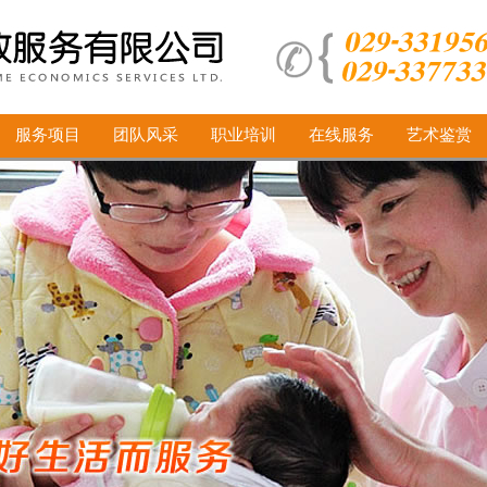
服务项目
团队风采
职业培训
在线服务
艺术鉴赏