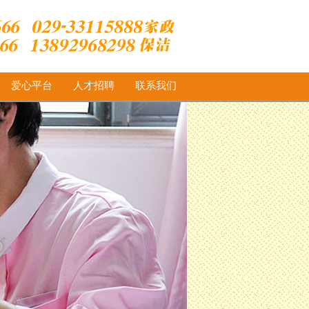
爱心平台
人才招聘
联系我们