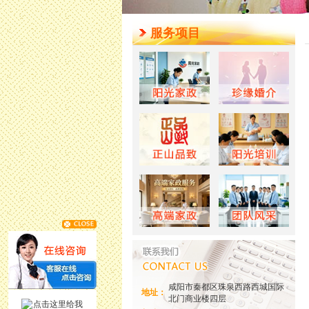
服务项目
咸阳市秦都区珠泉西路西城国际
地址：
北门商业楼四层