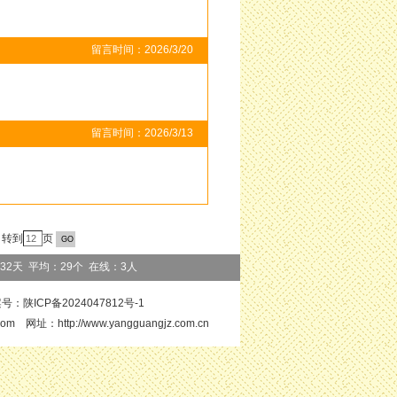
留言时间：2026/3/20
留言时间：2026/3/13
 转到
页
行：6032天 平均：29个 在线：3人
案号：
陕ICP备2024047812号-1
址：http://www.yangguangjz.com.cn