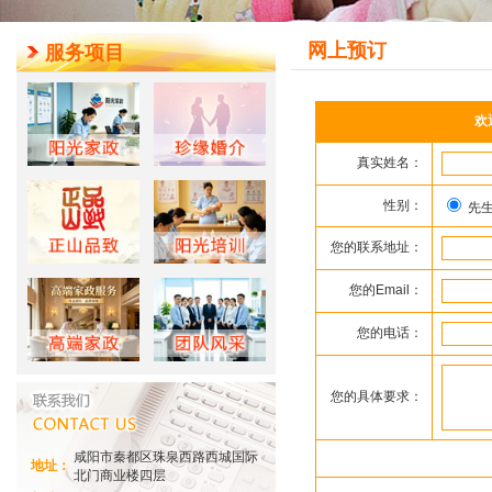
网上预订
服务项目
欢
真实姓名：
性别：
先
您的联系地址：
您的Email：
您的电话：
您的具体要求：
咸阳市秦都区珠泉西路西城国际
地址：
北门商业楼四层