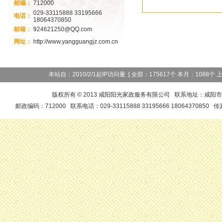
邮编：
712000
029-33115888 33195666
电话：
18064370850
邮箱：
924621250@QQ.com
网址：
http://www.yangguangjz.com.cn
本站自：2010/2/1起IP访问量 [ 全部：175617个 本月：1088
版权所有 © 2013 咸阳阳光家政服务有限公司 联系地址：咸
邮政编码：712000 联系电话：029-33115888 33195666 18064370850 传真：