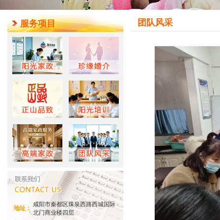
团队风采
服务项目
咸阳市秦都区珠泉西路西城国际
地址：
北门商业楼四层